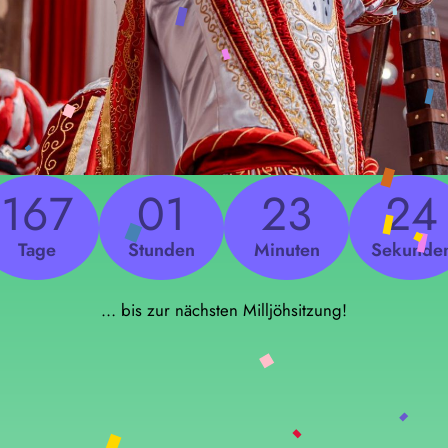
167
01
23
23
Tage
Stunden
Minuten
Sekunde
… bis zur nächsten Milljöhsitzung!