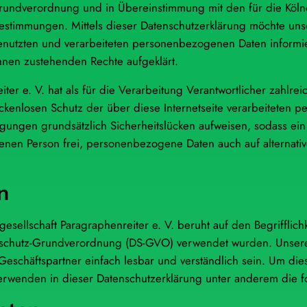
-Grundverordnung und in Übereinstimmung mit den für die Kölne
estimmungen. Mittels dieser Datenschutzerklärung möchte unse
nutzten und verarbeiteten personenbezogenen Daten informie
ihnen zustehenden Rechte aufgeklärt.
iter e. V. hat als für die Verarbeitung Verantwortlicher zahlre
enlosen Schutz der über diese Internetseite verarbeiteten p
ungen grundsätzlich Sicherheitslücken aufweisen, sodass ein 
enen Person frei, personenbezogene Daten auch auf alternativ
n
esellschaft Paragraphenreiter e. V. beruht auf den Begrifflich
chutz-Grundverordnung (DS-GVO) verwendet wurden. Unsere D
 Geschäftspartner einfach lesbar und verständlich sein. Um die
verwenden in dieser Datenschutzerklärung unter anderem die f