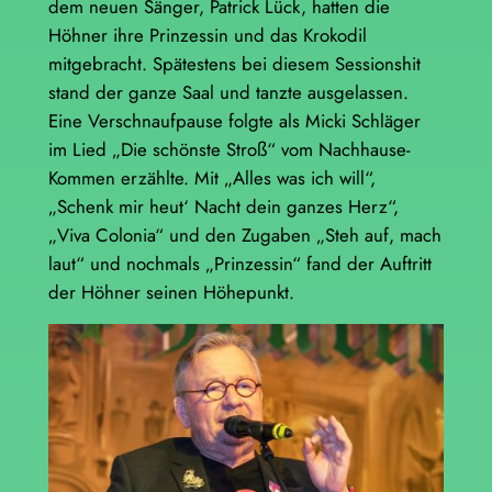
dem neuen Sänger, Patrick Lück, hatten die
Höhner ihre Prinzessin und das Krokodil
mitgebracht. Spätestens bei diesem Sessionshit
stand der ganze Saal und tanzte ausgelassen.
Eine Verschnaufpause folgte als Micki Schläger
im Lied „Die schönste Stroß“ vom Nachhause-
Kommen erzählte. Mit „Alles was ich will“,
„Schenk mir heut‘ Nacht dein ganzes Herz“,
„Viva Colonia“ und den Zugaben „Steh auf, mach
laut“ und nochmals „Prinzessin“ fand der Auftritt
der Höhner seinen Höhepunkt.