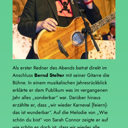
Als erster Redner des Abends betrat direkt im
Anschluss
Bernd Stelter
mit seiner Gitarre die
Bühne. In einem musikalischen Jahresrückblick
erklärte er dem Publikum was im vergangenen
Jahr alles „sonderbar“ war. Darüber hinaus
erzählte er, dass „wir wieder Karneval [feiern]-
das ist wunderbar“. Auf die Melodie von „Wie
schön du bist“ von Sarah Connor zeigte er auf
wie schön es doch ist, dass wir wieder alle