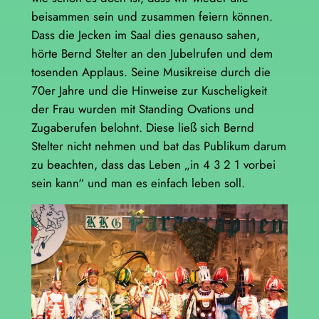
beisammen sein und zusammen feiern können.
Dass die Jecken im Saal dies genauso sahen,
hörte Bernd Stelter an den Jubelrufen und dem
tosenden Applaus. Seine Musikreise durch die
70er Jahre und die Hinweise zur Kuscheligkeit
der Frau wurden mit Standing Ovations und
Zugaberufen belohnt. Diese ließ sich Bernd
Stelter nicht nehmen und bat das Publikum darum
zu beachten, dass das Leben „in 4 3 2 1 vorbei
sein kann“ und man es einfach leben soll.