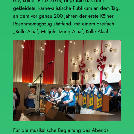
e.V, Kölner Prinz 2018) begrüßte das bunt
gekleidete, karnevalistische Publikum an dem Tag,
an dem vor genau 200 Jahren der erste Kölner
Rosenmontagszug stattfand, mit einem dreifach
„Kölle Alaaf, Milljöhsitzung Alaaf, Kölle Alaaf“.
Für die musikalische Begleitung des Abends